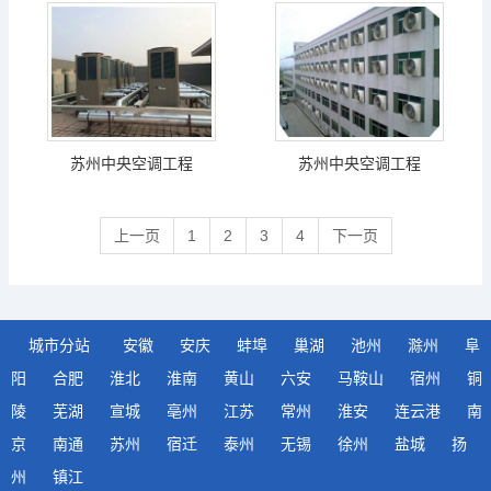
苏州中央空调工程
苏州中央空调工程
上一页
1
2
3
4
下一页
城市分站
安徽
安庆
蚌埠
巢湖
池州
滁州
阜
阳
合肥
淮北
淮南
黄山
六安
马鞍山
宿州
铜
陵
芜湖
宣城
亳州
江苏
常州
淮安
连云港
南
京
南通
苏州
宿迁
泰州
无锡
徐州
盐城
扬
州
镇江