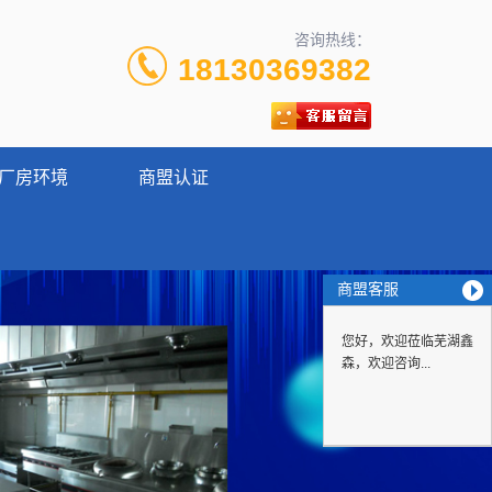
咨询热线：
18130369382
厂房环境
商盟认证
商盟客服
您好，欢迎莅临芜湖鑫
森，欢迎咨询...