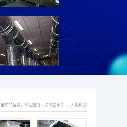
您当前的位置：
网站首页
通风管系列
方形风管
>
>