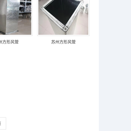
州方形风管
苏州方形风管
页