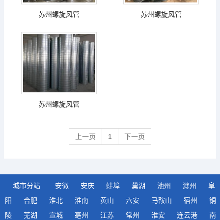
苏州螺旋风管
苏州螺旋风管
苏州螺旋风管
上一页
1
下一页
城市分站
安徽
安庆
蚌埠
巢湖
池州
滁州
阜
阳
合肥
淮北
淮南
黄山
六安
马鞍山
宿州
铜
陵
芜湖
宣城
亳州
江苏
常州
淮安
连云港
南