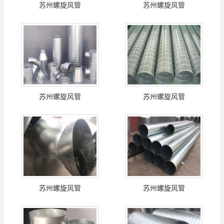
苏州螺旋风管
苏州螺旋风管
苏州螺旋风管
苏州螺旋风管
苏州螺旋风管
苏州螺旋风管