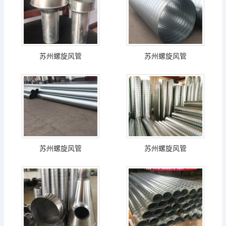
苏州螺旋风管
苏州螺旋风管
苏州螺旋风管
苏州螺旋风管