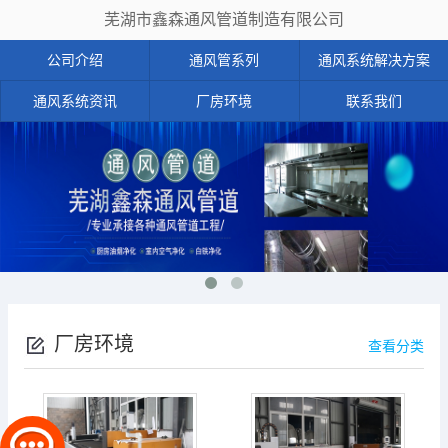
芜湖市鑫森通风管道制造有限公司
公司介绍
通风管系列
通风系统解决方案
通风系统资讯
厂房环境
联系我们
厂房环境
查看分类