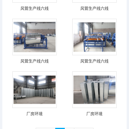
风管生产线六线
风管生产线六线
风管生产线六线
风管生产线六线
厂房环境
厂房环境