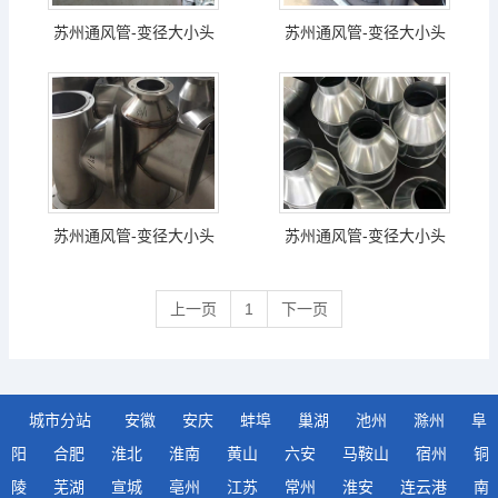
苏州通风管-变径大小头
苏州通风管-变径大小头
苏州通风管-变径大小头
苏州通风管-变径大小头
上一页
1
下一页
城市分站
安徽
安庆
蚌埠
巢湖
池州
滁州
阜
阳
合肥
淮北
淮南
黄山
六安
马鞍山
宿州
铜
陵
芜湖
宣城
亳州
江苏
常州
淮安
连云港
南